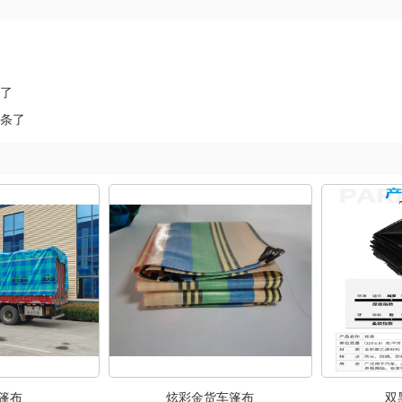
条了
一条了
篷布
炫彩金货车篷布
双