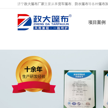
济宁
政大篷布厂家
主要从事
货车篷布
、
防水篷布
等各种
篷布
项目案例