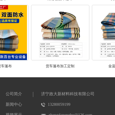
货车篷布
货车篷布加工定制
金
公司简介
济宁政大新材料科技有限公司
新闻中心
13280059199
视频展示
zhengdapengbu@126.com