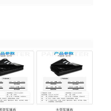
黑货车篷布
大货车篷布