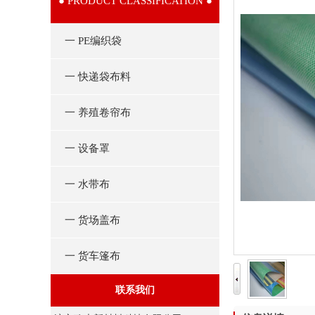
● PRODUCT CLASSIFICATION ●
一 PE编织袋
一 快递袋布料
一 养殖卷帘布
一 设备罩
一 水带布
一 货场盖布
一 货车篷布
联系我们