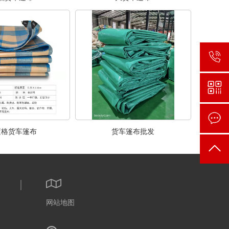
蓝格货车篷布
货车篷布批发
网站地图