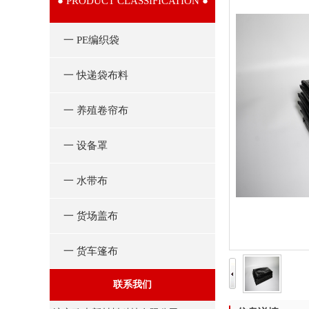
● PRODUCT CLASSIFICATION ●
一 PE编织袋
一 快递袋布料
一 养殖卷帘布
一 设备罩
一 水带布
一 货场盖布
一 货车篷布
联系我们