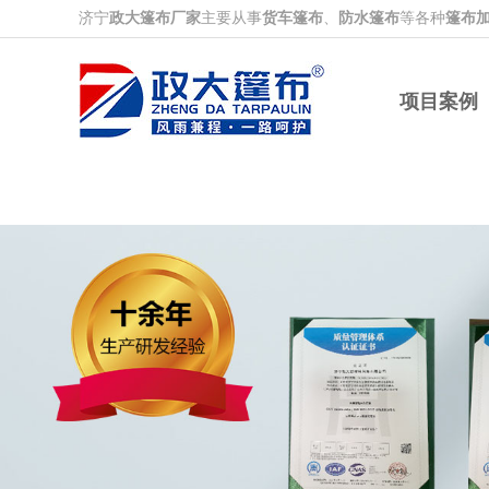
济宁
政大篷布厂家
主要从事
货车篷布
、
防水篷布
等各种
篷布
项目案例