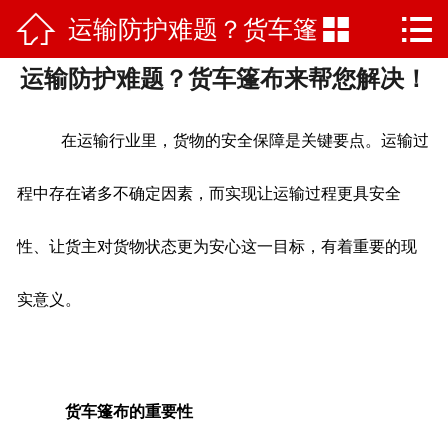



运输防护难题？货车篷
网站首页

运输防护难题？货车篷布来帮您解决！
项目案例
布来帮您解决！
公司简介
在运输行业里，货物的安全保障是关键要点。运输过
产品中心
程中存在诸多不确定因素，而实现让运输过程更具安全
新闻中心
性、让货主对货物状态更为安心这一目标，有着重要的现
厂容厂景
实意义。
视频展示
荣誉资质
货车篷布的重要性
合作客户