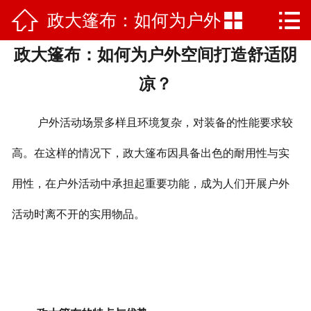



政大篷布：如何为户外
网站首页

政大篷布：如何为户外空间打造舒适阴
项目案例
空间打造舒适阴凉？
凉？
公司简介
户外活动场景多样且环境复杂，对装备的性能要求较
产品中心
高。在这样的情况下，政大篷布因具备出色的耐用性与实
新闻中心
用性，在户外活动中承担起重要功能，成为人们开展户外
厂容厂景
活动时离不开的实用物品。
视频展示
荣誉资质
合作客户