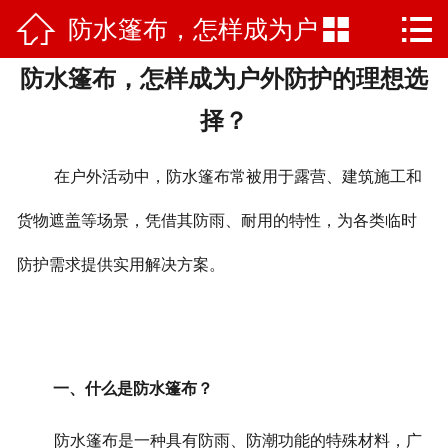



防水篷布，怎样成为户
网站首页

防水篷布，怎样成为户外防护的理想选
项目案例
外防护的理想选择？
择？
公司简介
在户外活动中，防水篷布常被用于露营、建筑施工和
产品中心
货物遮盖等场景，凭借其防雨、耐用的特性，为各类临时
新闻中心
防护需求提供实用解决方案。
厂容厂景
视频展示
荣誉资质
一、什么是防水篷布？
合作客户
防水篷布是一种具有防雨、防潮功能的特殊材料，广